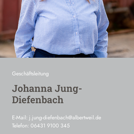
Geschäftsleitung
Johanna Jung-
Diefenbach
E-Mail: j.jung-diefenbach@albertweil.de
Telefon: 06431 9100 345