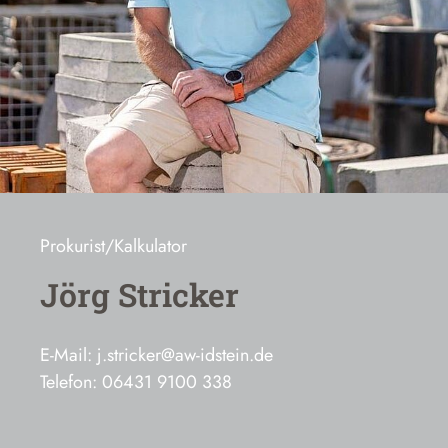
Prokurist/Kalkulator
Jörg Stricker
E-Mail: j.stricker@aw-idstein.de
Telefon: 06431 9100 338