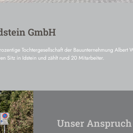
Idstein GmbH
rozentige Tochtergesellschaft der Bauunternehmung Albert W
n Sitz in Idstein und zählt rund 20 Mitarbeiter.
Unser Anspruch