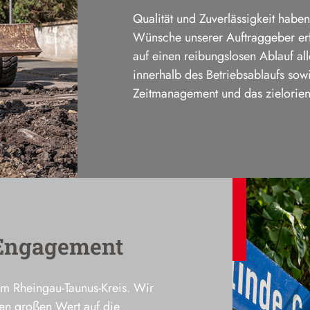
Qualität und Zuverlässigkeit haben 
Wünsche unserer Auftraggeber erf
auf einen reibungslosen Ablauf a
innerhalb des Betriebsablaufs sowie
Zeitmanagement und das zielorien
s Engagement
 im Rheingau-Taunus-Kreis. Wir
gen großen Wert auf die