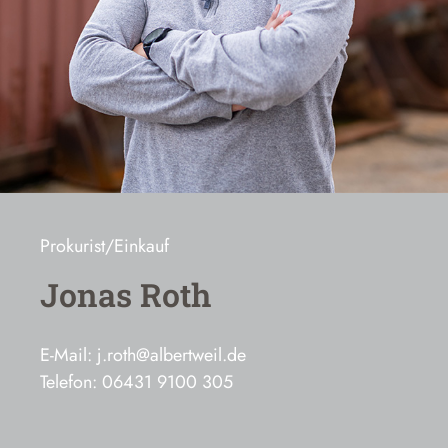
Prokurist/Einkauf
Jonas Roth
E-Mail: j.roth@albertweil.de
Telefon: 06431 9100 305