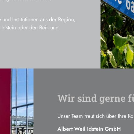
und Institutionen aus der Region,
Idstein oder den Reit- und
Wir sind gerne f
Unser Team freut sich über Ihre K
Albert Weil Idstein GmbH