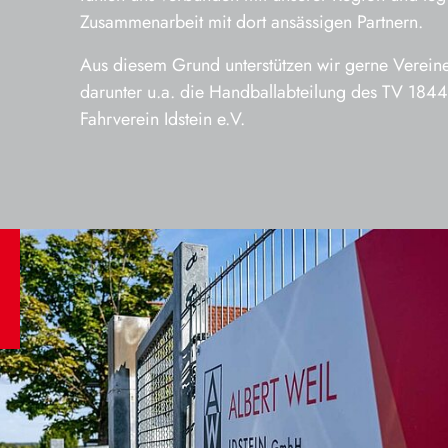
Zusammenarbeit mit dort ansässigen Partnern.
Aus diesem Grund unterstützen wir gerne Vereine 
darunter u.a. die Handballabteilung des TV 1844 
Fahrverein Idstein e.V.