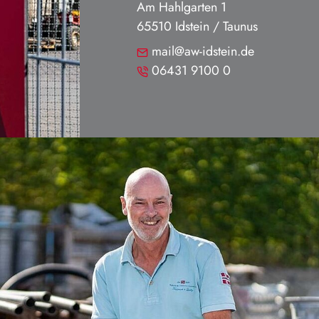
Am Hahlgarten 1
65510 Idstein / Taunus
mail@aw-idstein.de
06431 9100 0